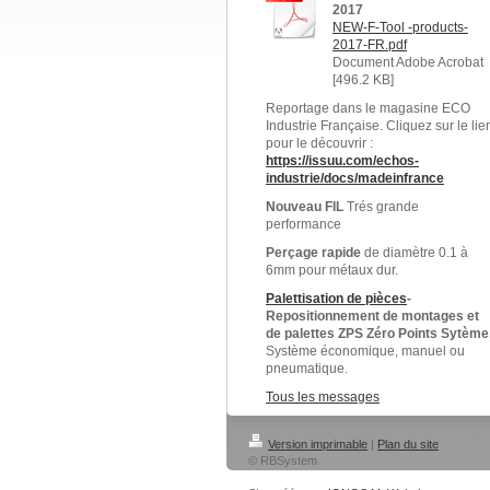
2017
NEW-F-Tool -products-
2017-FR.pdf
Document Adobe Acrobat
[496.2 KB]
Reportage dans le magasine ECO
Industrie Française. Cliquez sur le lie
pour le découvrir :
https://issuu.com/echos-
industrie/docs/madeinfrance
Nouveau FIL
Trés grande
performance
Perçage rapide
de diamètre 0.1 à
6mm pour métaux dur.
Palettisation de pièces
-
Repositionnement de montages et
de palettes ZPS Zéro Points Sytème
Système économique, manuel ou
pneumatique.
Tous les messages
Version imprimable
|
Plan du site
© RBSystem