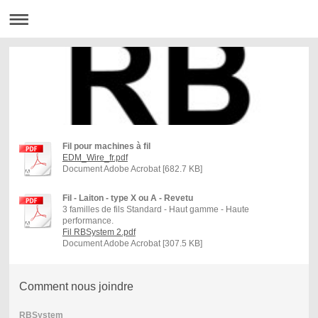
Fil pour machines à fil
EDM_Wire_fr.pdf
Document Adobe Acrobat [682.7 KB]
Fil - Laiton - type X ou A - Revetu
3 familles de fils Standard - Haut gamme - Haute
performance.
Fil RBSystem 2.pdf
Document Adobe Acrobat [307.5 KB]
Comment nous joindre
RBSystem